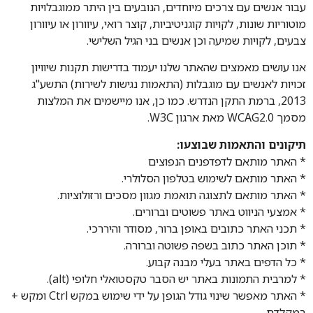
עבור אנשים עם צרכים מיוחדים, הנובעים בין היתר ממוגבלויות
מוטוריות שונות, לקויות קוגניטיביות, קוצר רואי, עיוורון או עיוורון
צבעים, לקויות שמיעה וכן אנשים בני הגיל השלישי.
אנו עושים מאמצים שהאתר שלנו יעמוד בדרישות תקנות שיוויון
זכויות לאנשים עם מוגבלות (התאמות נגישות לשירות) התשע"ג
2013, ברמת התקן הנדרש. כמו כן, אנו מיישמים את המלצות
מסמך WCAG2.0 מאת ארגון W3C.
תיקונים והתאמות שבוצעו:
* האתר מותאם לדפדפנים הנפוצים
* האתר מותאם לשימוש בטלפון הסלולרי.
* האתר מותאם לתצוגה תואמת מגוון מסכים ורזולוציות.
* אמצעי הניווט באתר פשוטים וברורים.
* תכני האתר כתובים באופן ברור, מסודר והיררכי.
* תוכן האתר כתוב בשפה פשוטה וברורה.
* כל הדפים באתר בעלי מבנה קבוע.
* למרבית התמונות באתר יש הסבר טקסטואלי חלופי (alt).
* האתר מאפשר שינוי גודל הגופן על ידי שימוש במקש Ctrl ומקש +
במקלדת